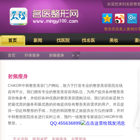
欢迎您来到名医整
整形美容真人案例分
首页
新闻
找医院
找名医
美妆
案
>
>
首页
纤体瘦身
射频瘦身
射频瘦身
CHKOR中韩整形美容门户网站，致力于打造专业的整形美容医院在线
咨询平台。我们拥有专业的整形美容咨询队伍，为用户提供各种整形美
容价格参考，并组织各种优惠的整形美容团购活动。我们的目标是努力
把最优质的服务和最优惠的价格提供给有整形美容需求的用户。并且提
供一切赴韩整形的手续，为您的韩国整形之旅提供全方位的保障，并对
中韩整形医院排名进行实时公布，预约一线整形专家就在CHKOR中韩
QQ:455636899
整形。
。
乳化溶脂
吸脂减肥
射频瘦身
丰臀塑身