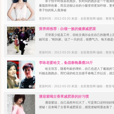
章子怡平时很喜欢跑步。长时间的跑步是一个瘦身的
量脂肪和热量，而且还能让你的小腿变得更加纤细，更
章子怡的私人瘦身秘
更新时间：2012-03-20 来源：名医整形网
编辑：整形
营养师推荐：白领一族的健康减肥茶
尽管甚少提及工作，但哈文偶尔会在自己的微博上流露
她写道，“刚到家。说了一天的话，很费气力。每天都是
更新时间：2012-03-20 来源：名医整形网
编辑：整形
李咏老婆哈文，备战春晚暴瘦28斤
哈文坦言，随着年龄的增长，自己也进入了尴尬的“发
叫她去跑跑步。而忙碌的哈文自接手春晚工作以后，就
更新时间：2012-03-20 来源：名医整形网
编辑：整形
潘迎紫喝古香草减肥茶的好习惯
潘迎紫说，自己虽然年纪大了，可是胃口还特别好呢
便秘！后来喝了古香草减肥茶后，感觉便秘明显改善了