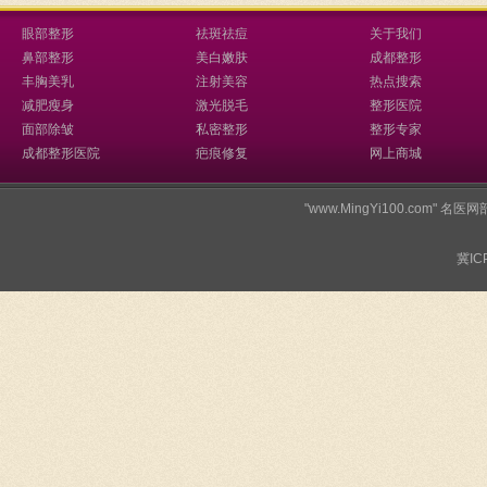
眼部整形
祛斑祛痘
关于我们
鼻部整形
美白嫩肤
成都整形
丰胸美乳
注射美容
热点搜索
减肥瘦身
激光脱毛
整形医院
面部除皱
私密整形
整形专家
成都整形医院
疤痕修复
网上商城
"www.MingYi100.co
冀IC