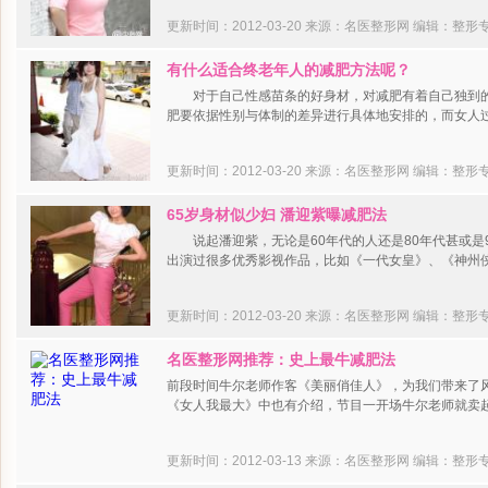
更新时间：2012-03-20 来源：名医整形网
编辑：整形
有什么适合终老年人的减肥方法呢？
对于自己性感苗条的好身材，对减肥有着自己独到的
肥要依据性别与体制的差异进行具体地安排的，而女人过
更新时间：2012-03-20 来源：名医整形网
编辑：整形
65岁身材似少妇 潘迎紫曝减肥法
说起潘迎紫，无论是60年代的人还是80年代甚或是
出演过很多优秀影视作品，比如《一代女皇》、《神州
更新时间：2012-03-20 来源：名医整形网
编辑：整形
名医整形网推荐：史上最牛减肥法
前段时间牛尔老师作客《美丽俏佳人》，为我们带来了
《女人我最大》中也有介绍，节目一开场牛尔老师就卖
更新时间：2012-03-13 来源：名医整形网
编辑：整形