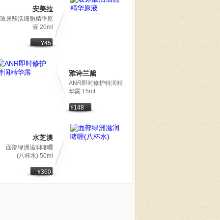
安美拉
玻尿酸活细胞精华原
液 20ml
¥
45
雅诗兰黛
ANR即时修护特润精
华露 15ml
¥
148
水芝澳
面部绿洲滋润啫喱
(八杯水) 50ml
¥
360