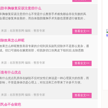
肪丰胸修复应该注意些什么
胸修复应该注意些什么不管是什么整形手术难免都会存在失败的风
会通过修复来改善的，而自体脂肪隆胸手术失败也需要进行修复的，
19 来源：名医整形网
编辑：整形专家
查看全文>>
除效果怎么样呢
果怎么样呢整形美容专家的介绍到其实副乳切除并不是那么复杂，通
成。切口可描绘在腋窝前部，经肌肤切口别离皮下组织后;去除悉数
19 来源：名医整形网
编辑：整形专家
查看全文>>
造有什么优点
什么优点乳房存在缺陷不仅对女性们来说是一种心理莫大的伤害，而
影响，不管是身体仍是心理上，对生活和工作带来了许多不方便。
19 来源：名医整形网
编辑：整形专家
查看全文>>
乳会不会留疤