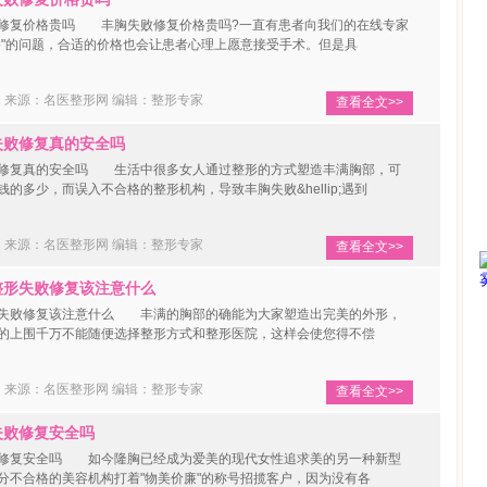
复价格贵吗 丰胸失败修复价格贵吗?一直有患者向我们的在线专家
格"的问题，合适的价格也会让患者心理上愿意接受手术。但是具
02 来源：名医整形网
编辑：整形专家
查看全文>>
败修复真的安全吗
复真的安全吗 生活中很多女人通过整形的方式塑造丰满胸部，可
的多少，而误入不合格的整形机构，导致丰胸失败&hellip;遇到
02 来源：名医整形网
编辑：整形专家
查看全文>>
形失败修复该注意什么
败修复该注意什么 丰满的胸部的确能为大家塑造出完美的外形，
的上围千万不能随便选择整形方式和整形医院，这样会使您得不偿
02 来源：名医整形网
编辑：整形专家
查看全文>>
败修复安全吗
复安全吗 如今隆胸已经成为爱美的现代女性追求美的另一种新型
分不合格的美容机构打着"物美价廉"的称号招揽客户，因为没有各