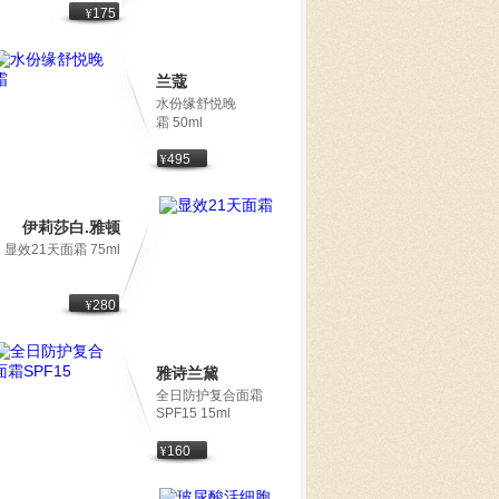
¥
175
兰蔻
水份缘舒悦晚
霜 50ml
¥
495
伊莉莎白.雅顿
显效21天面霜 75ml
¥
280
雅诗兰黛
全日防护复合面霜
SPF15 15ml
¥
160