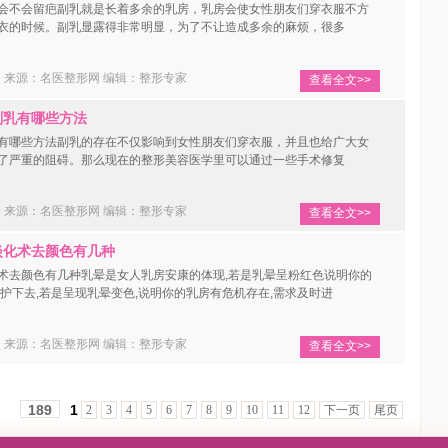
不会留疤副乳就是长着多余的乳房，乳房会使女性朋友们穿衣服不方
衣的时候。副乳显露得非常明显，为了不让造成多余的麻烦，很多
19 来源：名医整形网
编辑：整形专家
查看全文>>
乳有哪些方法
哪些方法副乳的存在不仅影响到女性朋友们穿衣服，并且也给广大女
了严重的阻碍。那么现在的整形美容医学里可以通过一些手术修复
19 来源：名医整形网
编辑：整形专家
查看全文>>
化术去颜色有几种
去颜色有几种乳晕是女人乳房安康的体现,若是乳晕呈粉红色说明你的
护下去,若是呈现乳晕变色,说明你的乳房有危机存在,需求及时进
19 来源：名医整形网
编辑：整形专家
查看全文>>
1
189
2
3
4
5
6
7
8
9
10
11
12
下一页
尾页