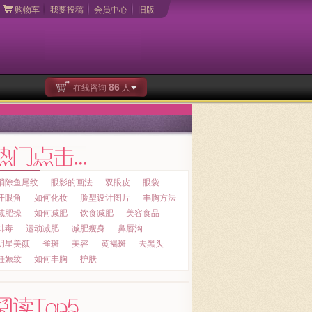
购物车
我要投稿
会员中心
旧版
86
在线咨询
人
消除鱼尾纹
眼影的画法
双眼皮
眼袋
开眼角
如何化妆
脸型设计图片
丰胸方法
减肥操
如何减肥
饮食减肥
美容食品
排毒
运动减肥
减肥瘦身
鼻唇沟
明星美颜
雀斑
美容
黄褐斑
去黑头
妊娠纹
如何丰胸
护肤