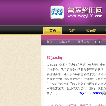
首页
新闻
找医院
>
>
首页
丰胸美乳
脂肪丰胸
脂肪丰胸
CHKOR中韩整形美容门户网站，致力于打造
咨询平台。我们拥有专业的整形美容咨询队伍
容价格参考，并组织各种优惠的整形美容团购
把最优质的服务和最优惠的价格提供给有整形
供一切赴韩整形的手续，为您的韩国整形之旅
中韩整形医院排名进行实时公布，预约一线整形
QQ:455636899
整形。
。
海绵宝宝
假体丰胸
脂肪丰胸
巨乳缩小