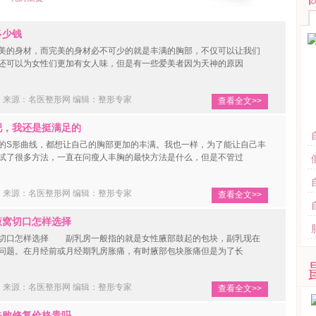
多少钱
的身材，而完美的身材必不可少的就是丰满的胸部，不仅可以让我们
还可以为女性们更加有女人味，但是有一些爱美者因为天神的原因
25 来源：名医整形网
编辑：整形专家
查看全文>>
吧，我还是挺满足的
的S形曲线，都想让自己的胸部更加的丰满。我也一样，为了能让自己丰
试了很多方法，一直在问瘦人丰胸的最快方法是什么，但是不管过
22 来源：名医整形网
编辑：整形专家
查看全文>>
窝切口怎样选择
口怎样选择 副乳房一般指的就是女性腋部鼓起的包块，副乳现在
问题。在月经前或月经期乳房胀痛，有时腋部包块胀痛但是为了长
02 来源：名医整形网
编辑：整形专家
查看全文>>
败修复价格贵吗