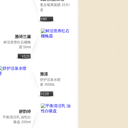
复合莓果面膜 10片/
盒
¥
90
雅诗兰黛
鲜活营养红石榴晚
霜 50ml
¥
520
雅漾
舒护活泉水喷
雾 300ML
¥
128
娇韵诗
平衡清洁乳 油性白
吸盘 200ml